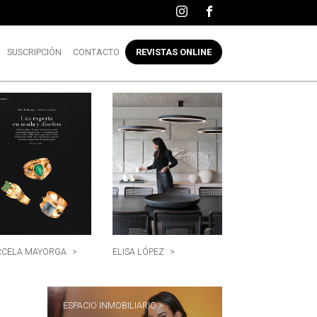
SUSCRIPCIÓN
CONTACTO
REVISTAS ONLINE
CELA MAYORGA
>
ELISA LÓPEZ
>
ESPACIO INMOBILIARIO >