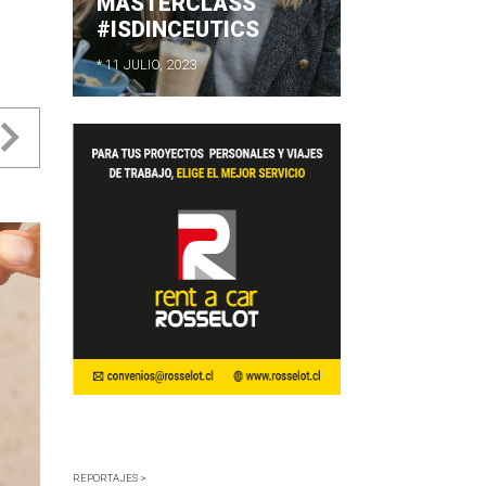
MASTERCLASS
#ISDINCEUTICS
* 11 JULIO, 2023
evious
Next
REPORTAJES >