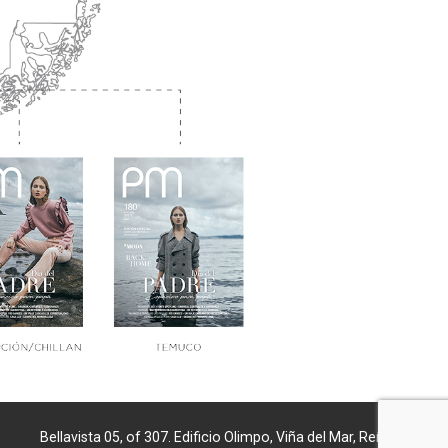
Bellavista 05, of 307. Edificio Olimpo, Viña del Mar, Reñaca