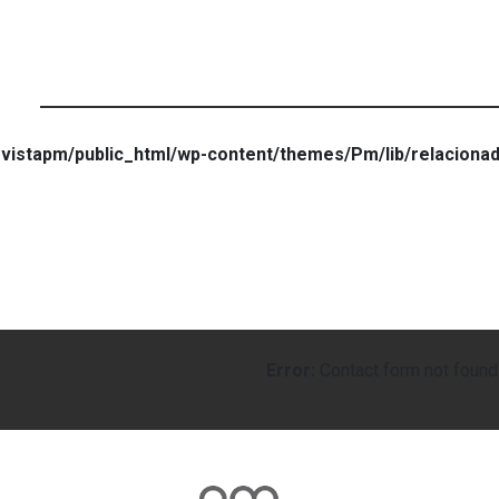
vistapm/public_html/wp-content/themes/Pm/lib/relaciona
Error:
Contact form not found