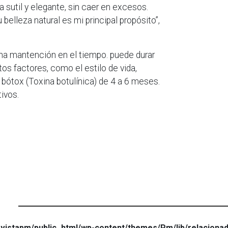
 sutil y elegante, sin caer en excesos.
 belleza natural es mi principal propósito”,
na mantención en el tiempo. puede durar
os factores, como el estilo de vida,
l bótox (Toxina botulínica) de 4 a 6 meses.
ivos.
vistapm/public_html/wp-content/themes/Pm/lib/relaciona