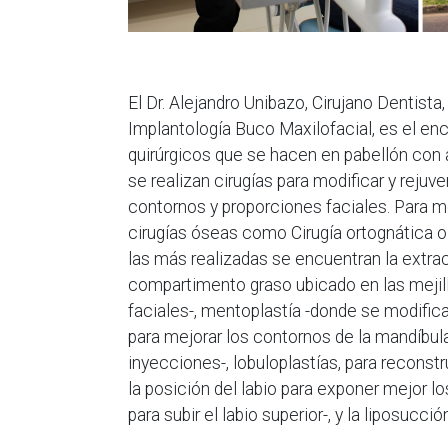
El Dr. Alejandro Unibazo, Cirujano Dentista,
Implantología Buco Maxilofacial, es el en
quirúrgicos que se hacen en pabellón con 
se realizan cirugías para modificar y reju
contornos y proporciones faciales. Para m
cirugías óseas como Cirugía ortognática o
las más realizadas se encuentran la extrac
compartimento graso ubicado en las mejill
faciales-, mentoplastía -donde se modifica
para mejorar los contornos de la mandíbu
inyecciones-, lobuloplastías, para reconstrui
la posición del labio para exponer mejor l
para subir el labio superior-, y la liposucci