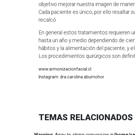
objetivo mejorar nuestra imagen de manera
Cada paciente es único, por ello resaltar su
recalcó.
En general estos tratamientos requieren u
hasta un año y medio dependiendo de ciert
hábitos y la alimentación del paciente, y e
Los procedimientos quirúrgicos son definit
www.armonizacionfacial.cl
Instagram: dra.carolina.abumohor
TEMAS RELACIONADOS
Warning
: Array to string conversion in
/home/re