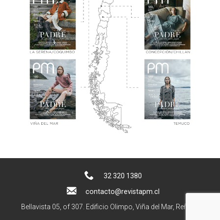
32 320 1380
contacto@revistapm.cl
Bellavista 05, of 307. Edificio Olimpo, Viña del Mar, Reñaca