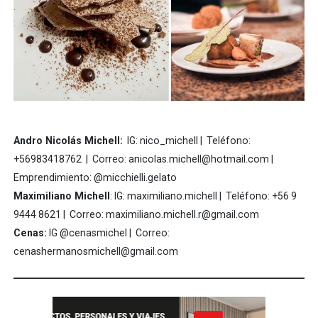
Andro Nicolás Michell:
IG: nico_michell | Teléfono:
+56983418762 | Correo: anicolas.michell@hotmail.com |
Emprendimiento: @micchielli.gelato
Maximiliano Michell
: IG: maximiliano.michell | Teléfono: +56 9
9444 8621 | Correo: maximiliano.michell.r@gmail.com
Cenas:
IG @cenasmichel | Correo:
cenashermanosmichell@gmail.com