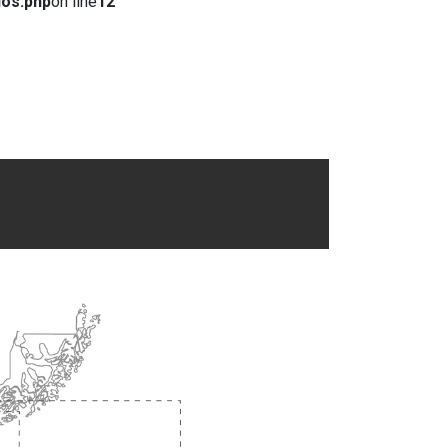
dos.php
on line
12
.