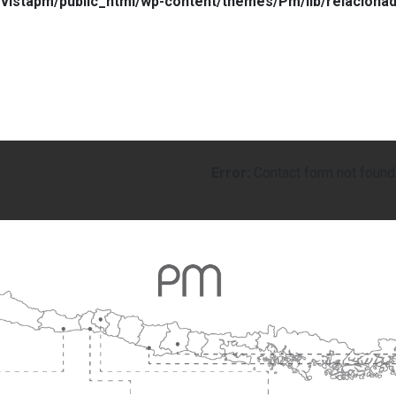
vistapm/public_html/wp-content/themes/Pm/lib/relaciona
Error:
Contact form not found