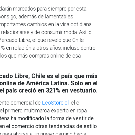
darán marcados para siempre por esta
o consigo, además de lamentables
mportantes cambios en la vida cotidiana
 relacionarse y de consumir moda. Así lo
ercado Libre, el que reveló que Chile
1% en relación a otros años; incluso dentro
e los que más compras online de esa
ado Libre, Chile es el país que más
nline de América Latina. Solo en el
el país creció en 321% en vestuario.
rente comercial de
LeoStore.cl
, el e-
l primero multimarca experto en ropa
tena ha modificado la forma de vestir de
 en el comercio otras tendencias de estilo
 para abrirse a un nuevo camino hacia