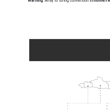
Warning
: Array to string conversion in
/home/re