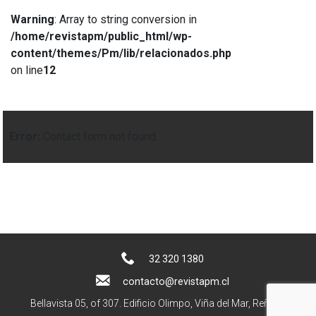
Warning
: Array to string conversion in
/home/revistapm/public_html/wp-
content/themes/Pm/lib/relacionados.php
on line
12
Error:
Contact form not found.
32 320 1380
contacto@revistapm.cl
Bellavista 05, of 307. Edificio Olimpo, Viña del Mar, Reñaca