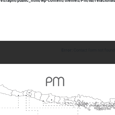
vistapm/public_html/wp-content/themes/Pm/lib/relaciona
Error:
Contact form not found