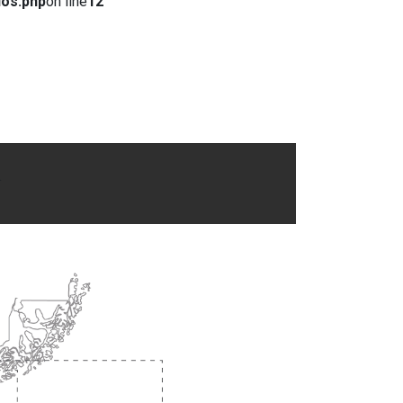
dos.php
on line
12
.