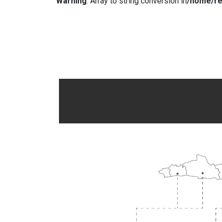
Warning
: Array to string conversion in
/home/re