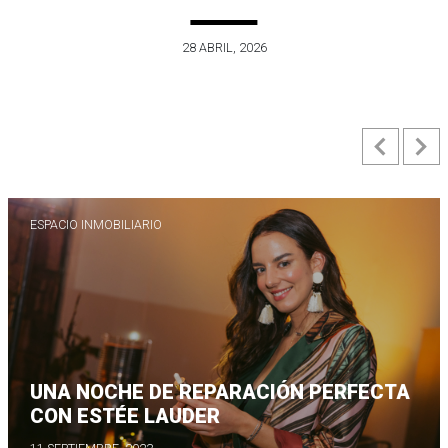
28 ABRIL, 2026
Previ
N
ESPACIO INMOBILIARIO
UNA NOCHE DE REPARACIÓN PERFECTA
CON ESTÉE LAUDER