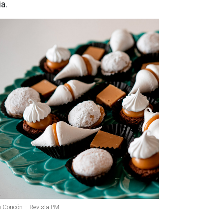
a.
 en Concón – Revista PM