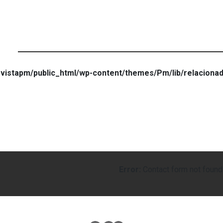
vistapm/public_html/wp-content/themes/Pm/lib/relaciona
Error:
Contact form not found