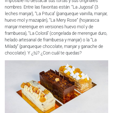
Imposible no destacar sus tortas y sus originales
nombres. Entre las favoritas están: “La Jugosa” (3
leches manjar), “La Pituca” (panqueque vainilla, manjar,
huevo mol y mazapán), “La Mery Rose” (hojarasca
manjar merengue en versiones huevo mol y de
frambuesa), “La Colorá” (congelada de merengue duro,
helado artesanal de frambuesa y manjar) o la “La
Milady” (panqueque chocolate, manjar y ganache de
chocolate). Y ¿tú? ¿Con cuál te quedas?