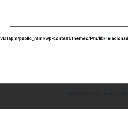
vistapm/public_html/wp-content/themes/Pm/lib/relaciona
Error:
Contact form not found