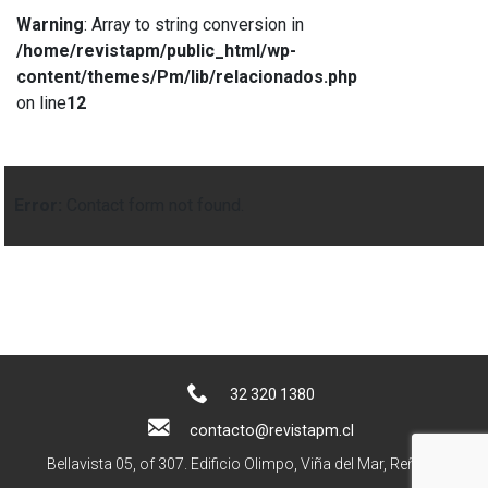
Warning
: Array to string conversion in
/home/revistapm/public_html/wp-
content/themes/Pm/lib/relacionados.php
on line
12
Error:
Contact form not found.
32 320 1380
contacto@revistapm.cl
Bellavista 05, of 307. Edificio Olimpo, Viña del Mar, Reñaca