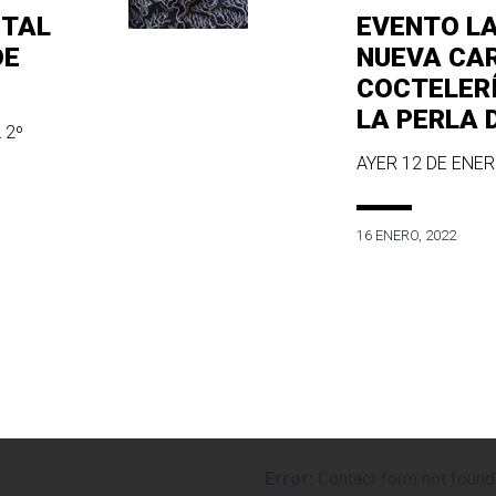
ITAL
EVENTO L
DE
NUEVA CA
COCTELER
LA PERLA 
 2º
AYER 12 DE ENERO
16 ENERO, 2022
Error:
Contact form not found