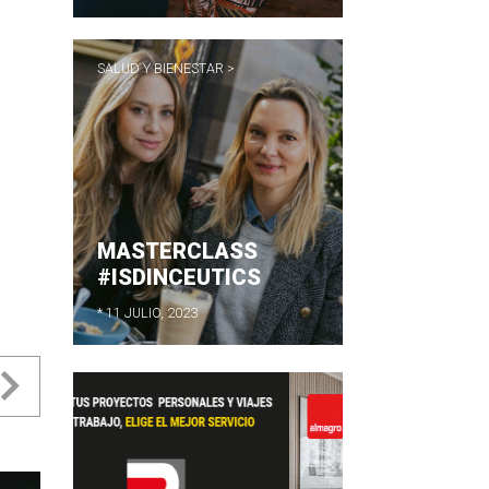
SALUD Y BIENESTAR >
MASTERCLASS
#ISDINCEUTICS
* 11 JULIO, 2023
evious
Next