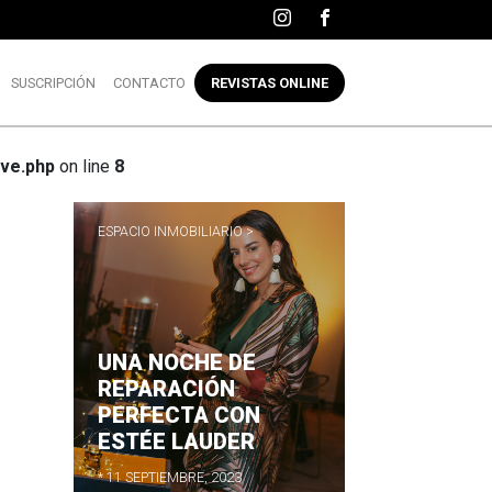
SUSCRIPCIÓN
CONTACTO
REVISTAS ONLINE
ve.php
on line
8
ESPACIO INMOBILIARIO >
UNA NOCHE DE
R
REPARACIÓN
PERFECTA CON
ESTÉE LAUDER
* 11 SEPTIEMBRE, 2023