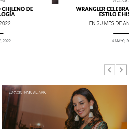
VIDA SOCIAL
WRANGLER CELEBRA SUS 75 AÑOS DE
ESTILO E HISTORIA
EN SU MES DE ANIVERSARIO...
4 MAYO, 2022
Previ
N
ESPACIO INMOBILIARIO