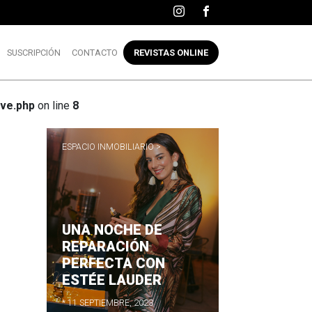
SUSCRIPCIÓN
CONTACTO
REVISTAS ONLINE
ve.php
on line
8
ESPACIO INMOBILIARIO >
UNA NOCHE DE
LER
REPARACIÓN
A
PERFECTA CON
ESTÉE LAUDER
E
* 11 SEPTIEMBRE, 2023