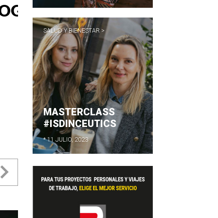
A
SALUD Y BIENESTAR >
 DE
O...
MASTERCLASS
#ISDINCEUTICS
* 11 JULIO, 2023
evious
Next