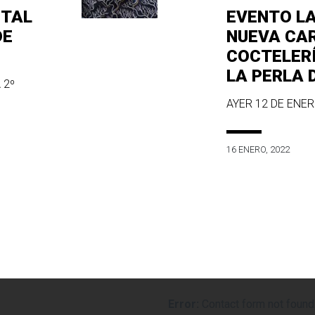
ITAL
EVENTO L
DE
NUEVA CA
COCTELER
LA PERLA 
 2º
AYER 12 DE ENERO
16 ENERO, 2022
Error:
Contact form not found