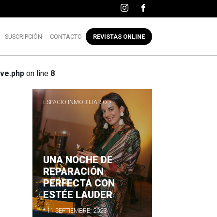
SUSCRIPCIÓN
CONTACTO
REVISTAS ONLINE
ve.php
on line
8
ESPACIO INMOBILIARIO >
UNA NOCHE DE
R
REPARACIÓN
PERFECTA CON
ESTÉE LAUDER
* 11 SEPTIEMBRE, 2023