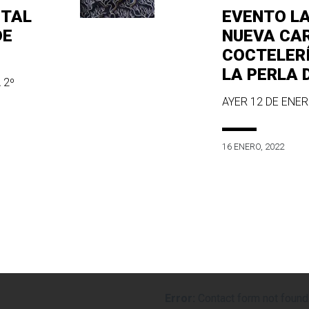
ITAL
EVENTO L
DE
NUEVA CA
COCTELER
LA PERLA 
 2º
AYER 12 DE ENERO
16 ENERO, 2022
Error:
Contact form not found