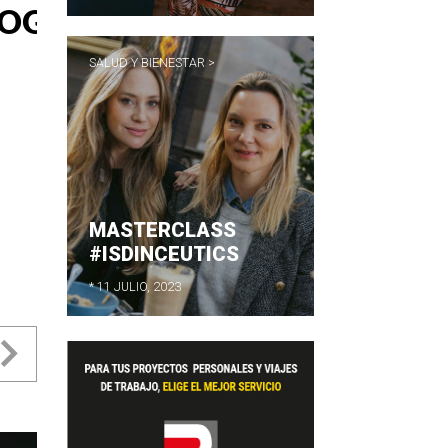
SALUD Y BIENESTAR >
MASTERCLASS
#ISDINCEUTICS
* 11 JULIO, 2023
evious
Next