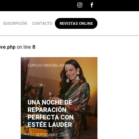
SUSCRIPCIÓN
CONTACTO
REVISTAS ONLINE
ve.php
on line
8
ESPACIO INMOBILIARIO >
UNA NOCHE DE
R
REPARACIÓN
PERFECTA CON
ESTÉE LAUDER
* 11 SEPTIEMBRE, 2023