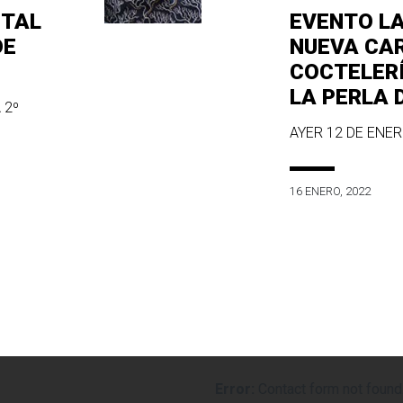
ITAL
EVENTO L
DE
NUEVA CA
COCTELER
LA PERLA 
 2º
AYER 12 DE ENERO
16 ENERO, 2022
Error:
Contact form not found