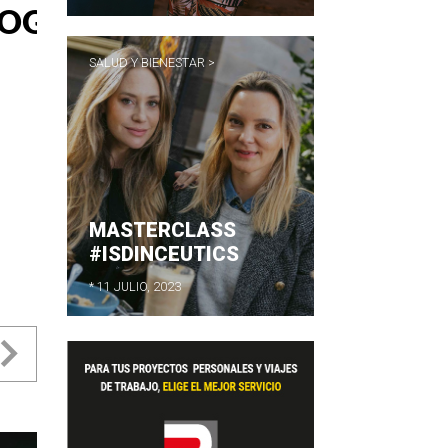
SALUD Y BIENESTAR >
MASTERCLASS
#ISDINCEUTICS
* 11 JULIO, 2023
evious
Next