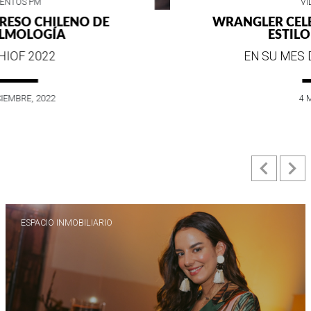
VIDA SOCIAL
WRANGLER CELEBRA SUS 75 AÑOS DE
ESTILO E HISTORIA
EN SU MES DE ANIVERSARIO...
4 MAYO, 2022
Previ
N
ESPACIO INMOBILIARIO