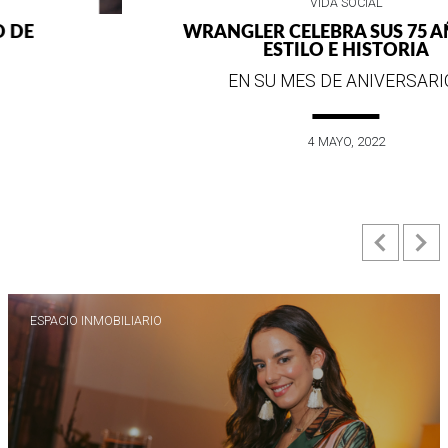
VIDA SOCIAL
WRANGLER CELEBRA SUS 75 AÑOS DE
ESTILO E HISTORIA
EN SU MES DE ANIVERSARIO...
4 MAYO, 2022
Previ
N
ESPACIO INMOBILIARIO