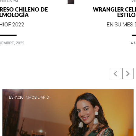
VIDA SOCIAL
WRANGLER CELEBRA SUS 75 AÑOS DE
ESTILO E HISTORIA
EN SU MES DE ANIVERSARIO...
4 MAYO, 2022
Previ
N
ESPACIO INMOBILIARIO