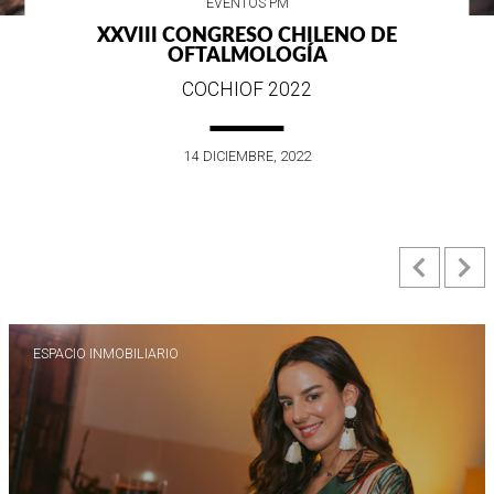
EVENTOS PM
 CONGRESO CHILENO DE
WRANGLER 
OFTALMOLOGÍA
ES
COCHIOF 2022
EN SU 
14 DICIEMBRE, 2022
Previ
N
ESPACIO INMOBILIARIO