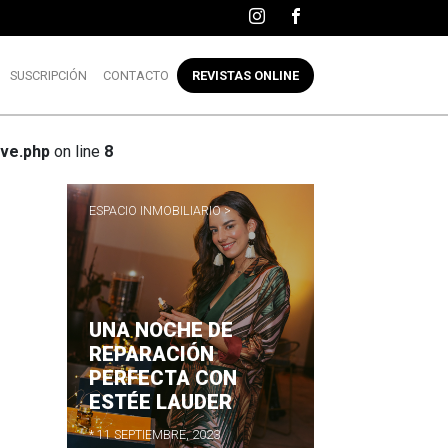
SUSCRIPCIÓN
CONTACTO
REVISTAS ONLINE
ve.php
on line
8
ESPACIO INMOBILIARIO >
UNA NOCHE DE
R
REPARACIÓN
PERFECTA CON
ESTÉE LAUDER
* 11 SEPTIEMBRE, 2023