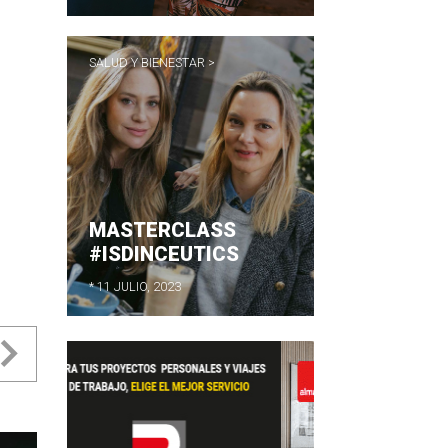
SALUD Y BIENESTAR >
MASTERCLASS
#ISDINCEUTICS
* 11 JULIO, 2023
evious
Next