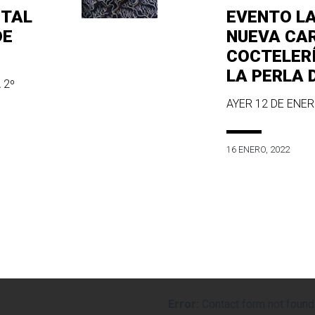
ITAL
EVENTO L
DE
NUEVA CA
COCTELER
LA PERLA 
 2º
AYER 12 DE ENERO
16 ENERO, 2022
Error:
Contact form not found