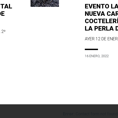
ITAL
EVENTO L
DE
NUEVA CA
COCTELER
LA PERLA 
 2º
AYER 12 DE ENERO
16 ENERO, 2022
Error:
Contact form not found