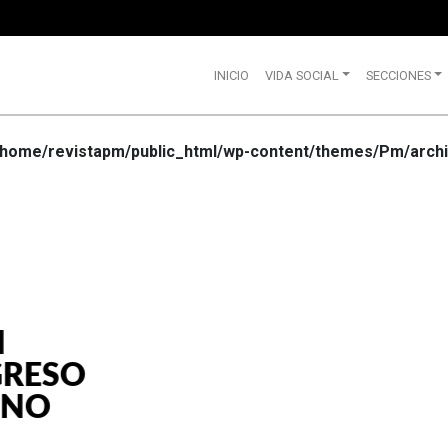
INICIO
VIDA SOCIAL
SECCIONES
/home/revistapm/public_html/wp-content/themes/Pm/archi
VIDA SOCIAL
WRANGLE
CELEBRA
SUS 75
AÑOS DE