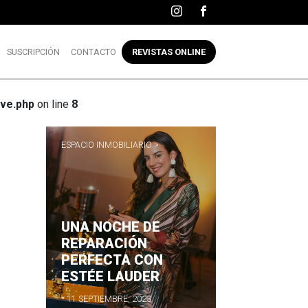
SUSCRIPCIÓN
CONTACTO
REVISTAS ONLINE
ve.php
on line
8
ESPACIO INMOBILIARIO >
UNA NOCHE DE
R
REPARACIÓN
PERFECTA CON
ESTÉE LAUDER
* 11 SEPTIEMBRE, 2023