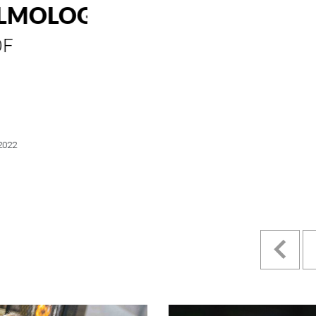
ESTILO E
HISTORIA
EN SU MES DE
ANIVERSARIO...
4 MAYO, 2022
Pr