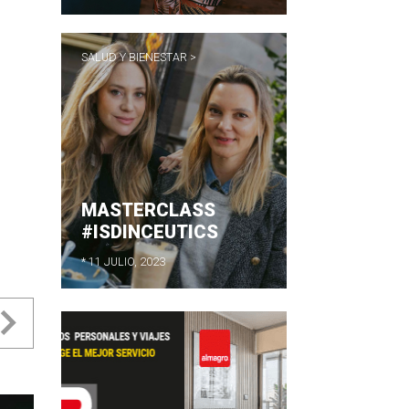
SALUD Y BIENESTAR >
MASTERCLASS
#ISDINCEUTICS
* 11 JULIO, 2023
evious
Next