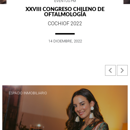
EVENTOS PM
XXVIII CONGRESO CHILENO DE
W
OFTALMOLOGÍA
COCHIOF 2022
14 DICIEMBRE, 2022
Previ
N
ESPACIO INMOBILIARIO