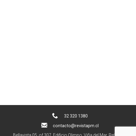
32 320 1380
contacto@revistapm.cl
Bellavista 05, of 307. Edificio Olimpo, Viña del Mar, Reñaca