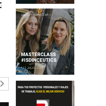
SALUD Y BIENESTAR >
MASTERCLASS
#ISDINCEUTICS
* 11 JULIO, 2023
evious
Next