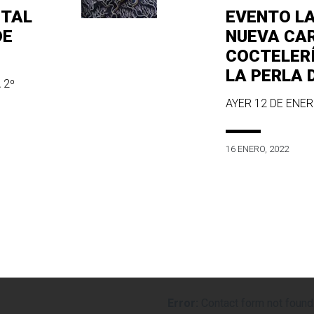
ITAL
EVENTO L
DE
NUEVA CA
COCTELER
LA PERLA 
 2º
AYER 12 DE ENERO
16 ENERO, 2022
Error:
Contact form not found