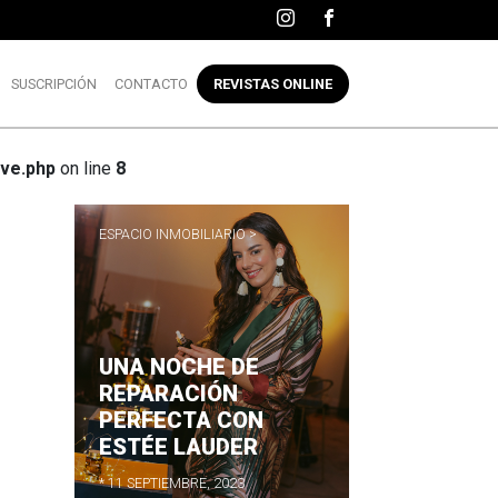
SUSCRIPCIÓN
CONTACTO
REVISTAS ONLINE
ve.php
on line
8
ESPACIO INMOBILIARIO >
UNA NOCHE DE
R
REPARACIÓN
PERFECTA CON
ESTÉE LAUDER
* 11 SEPTIEMBRE, 2023