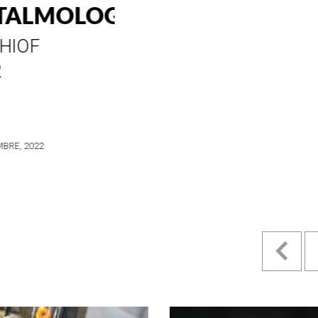
ESTILO E
HISTORIA
EN SU MES DE
ANIVERSARIO...
4 MAYO, 2022
Pr