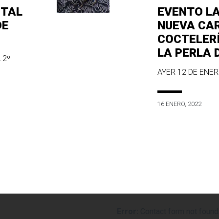
ITAL
EVENTO L
DE
NUEVA CA
COCTELER
LA PERLA 
 2º
AYER 12 DE ENERO
16 ENERO, 2022
Error:
Contact form not found