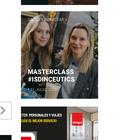
SALUD Y BIENESTAR >
MASTERCLASS
#ISDINCEUTICS
* 11 JULIO, 2023
evious
Next