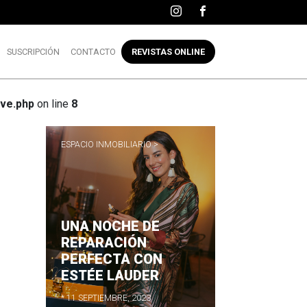
SUSCRIPCIÓN
CONTACTO
REVISTAS ONLINE
ve.php
on line
8
ESPACIO INMOBILIARIO >
UNA NOCHE DE
R
REPARACIÓN
PERFECTA CON
ESTÉE LAUDER
* 11 SEPTIEMBRE, 2023