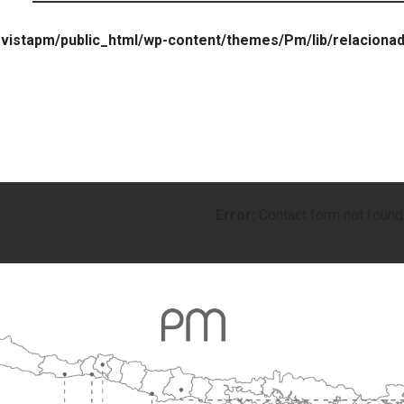
vistapm/public_html/wp-content/themes/Pm/lib/relaciona
Error:
Contact form not found