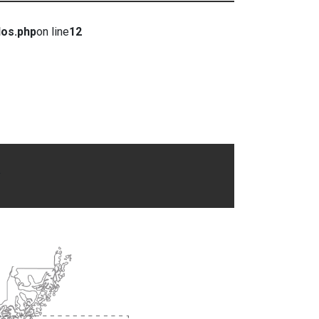
dos.php
on line
12
.