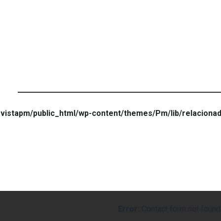
vistapm/public_html/wp-content/themes/Pm/lib/relaciona
Error:
Contact form not found