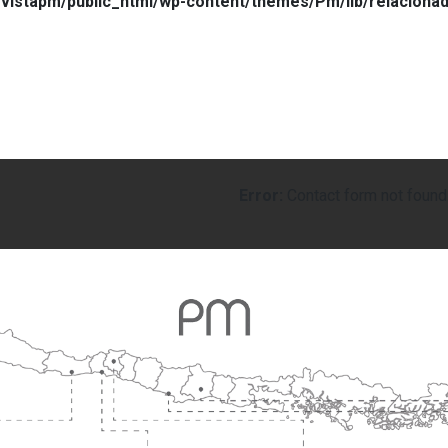
vistapm/public_html/wp-content/themes/Pm/lib/relaciona
Error:
Contact form not found