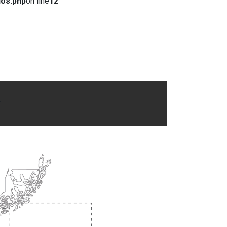
dos.php
on line
12
.