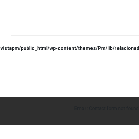
vistapm/public_html/wp-content/themes/Pm/lib/relaciona
Error:
Contact form not found