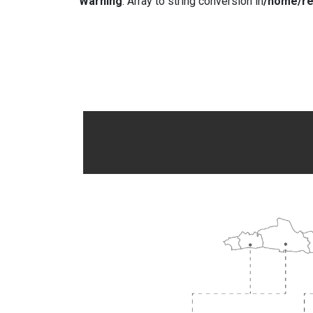
Warning
: Array to string conversion in
/home/re