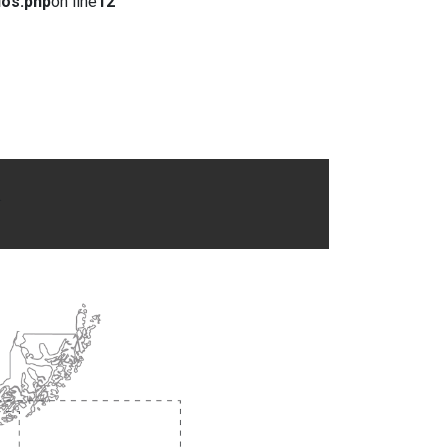
dos.php
on line
12
.