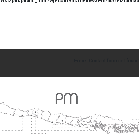
vistapm/public_html/wp-content/themes/Pm/lib/relaciona
Error:
Contact form not found