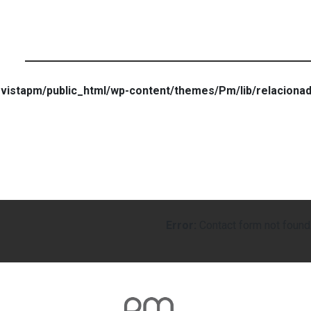
vistapm/public_html/wp-content/themes/Pm/lib/relaciona
Error:
Contact form not found