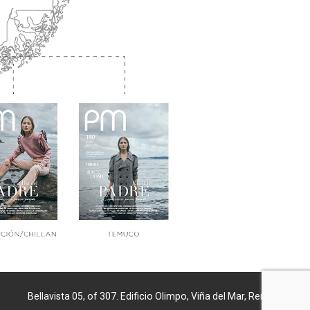
Bellavista 05, of 307. Edificio Olimpo, Viña del Mar, Reñaca