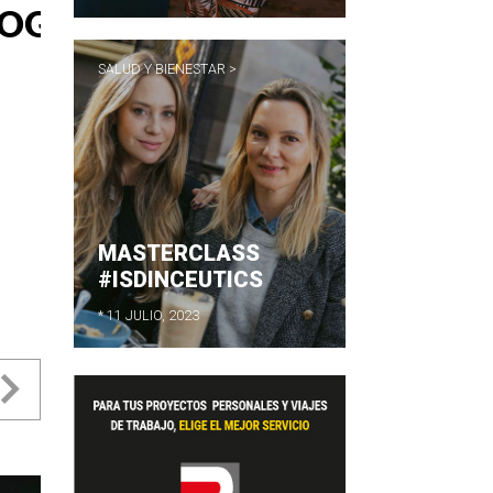
SALUD Y BIENESTAR >
MASTERCLASS
#ISDINCEUTICS
* 11 JULIO, 2023
evious
Next