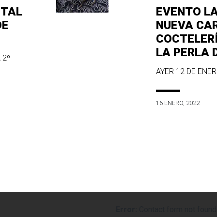
ITAL
EVENTO L
DE
NUEVA CA
COCTELER
LA PERLA 
 2º
AYER 12 DE ENERO
16 ENERO, 2022
Error:
Contact form not found