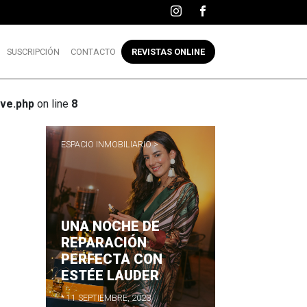
SUSCRIPCIÓN
CONTACTO
REVISTAS ONLINE
ve.php
on line
8
ESPACIO INMOBILIARIO >
UNA NOCHE DE
R
REPARACIÓN
PERFECTA CON
ESTÉE LAUDER
* 11 SEPTIEMBRE, 2023