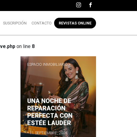
SUSCRIPCIÓN
CONTACTO
REVISTAS ONLINE
ve.php
on line
8
ESPACIO INMOBILIARIO >
UNA NOCHE DE
R
REPARACIÓN
PERFECTA CON
ESTÉE LAUDER
* 11 SEPTIEMBRE, 2023