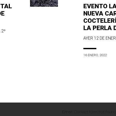
ITAL
EVENTO L
DE
NUEVA CA
COCTELER
LA PERLA 
 2º
AYER 12 DE ENERO
16 ENERO, 2022
Error:
Contact form not found