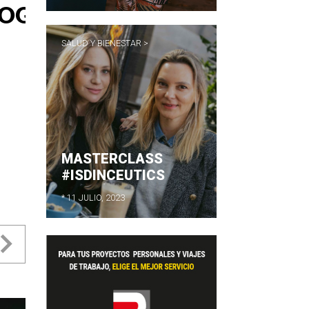
SALUD Y BIENESTAR >
MASTERCLASS
#ISDINCEUTICS
* 11 JULIO, 2023
evious
Next