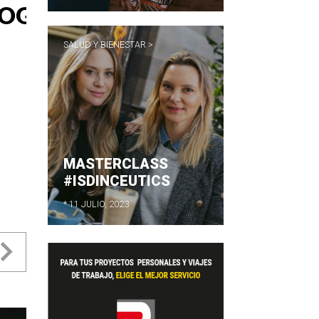
SALUD Y BIENESTAR >
MASTERCLASS
#ISDINCEUTICS
* 11 JULIO, 2023
evious
Next