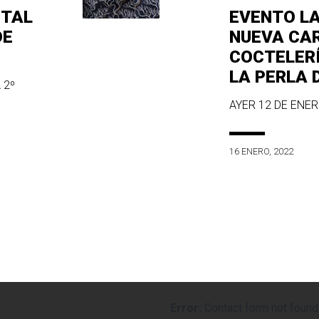
ITAL
EVENTO L
DE
NUEVA CA
COCTELER
LA PERLA 
 2º
AYER 12 DE ENERO
16 ENERO, 2022
Error:
Contact form not found