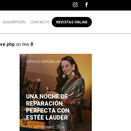
SUSCRIPCIÓN
CONTACTO
REVISTAS ONLINE
ve.php
on line
8
ESPACIO INMOBILIARIO >
UNA NOCHE DE
R
REPARACIÓN
PERFECTA CON
ESTÉE LAUDER
* 11 SEPTIEMBRE, 2023