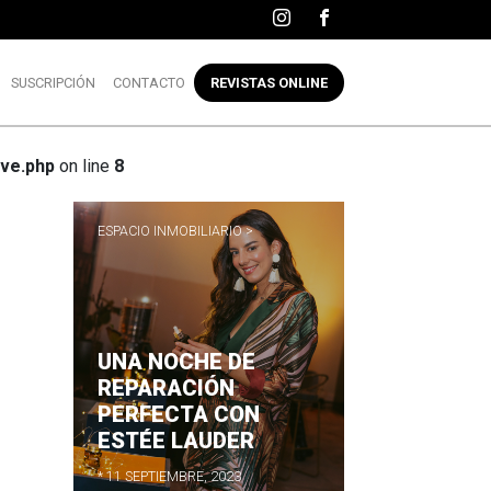
SUSCRIPCIÓN
CONTACTO
REVISTAS ONLINE
ve.php
on line
8
ESPACIO INMOBILIARIO >
UNA NOCHE DE
R
REPARACIÓN
PERFECTA CON
ESTÉE LAUDER
* 11 SEPTIEMBRE, 2023