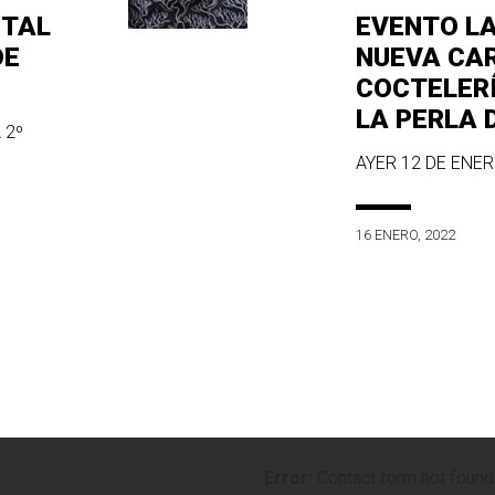
ITAL
EVENTO L
DE
NUEVA CA
COCTELER
LA PERLA 
 2º
AYER 12 DE ENERO
16 ENERO, 2022
Error:
Contact form not found