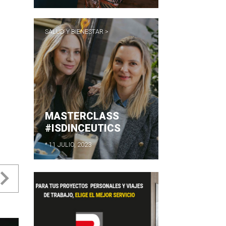
SALUD Y BIENESTAR >
MASTERCLASS
#ISDINCEUTICS
* 11 JULIO, 2023
evious
Next