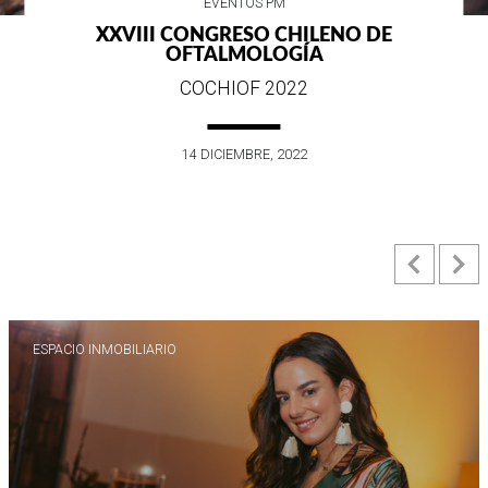
EVENTOS PM
XXVIII CONGRESO CHILENO DE
W
OFTALMOLOGÍA
COCHIOF 2022
14 DICIEMBRE, 2022
Previ
N
ESPACIO INMOBILIARIO