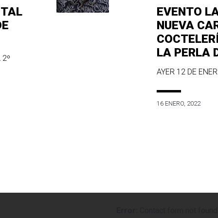
ITAL
EVENTO L
DE
NUEVA CA
COCTELER
LA PERLA 
 2º
AYER 12 DE ENERO
16 ENERO, 2022
Error:
Contact form not found