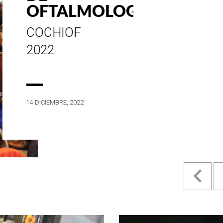
ESTILO E
HISTORIA
EN SU MES DE
ANIVERSARIO...
4 MAYO, 2022
Pr