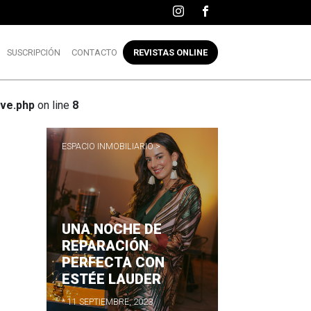
SUSCRIPCIÓN
CONTACTO
REVISTAS ONLINE
ve.php
on line
8
ESPACIO INMOBILIARIO >
UNA NOCHE DE
R
REPARACIÓN
PERFECTA CON
ESTÉE LAUDER
* 11 SEPTIEMBRE, 2023