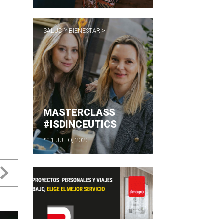
SALUD Y BIENESTAR >
MASTERCLASS
#ISDINCEUTICS
* 11 JULIO, 2023
evious
Next