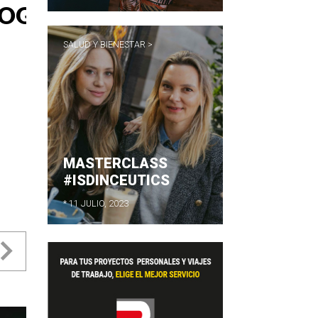
SALUD Y BIENESTAR >
MASTERCLASS
#ISDINCEUTICS
* 11 JULIO, 2023
evious
Next