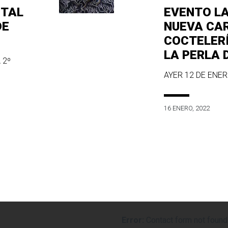
ITAL
EVENTO L
DE
NUEVA CA
COCTELER
LA PERLA 
 2º
AYER 12 DE ENERO
16 ENERO, 2022
Error:
Contact form not found