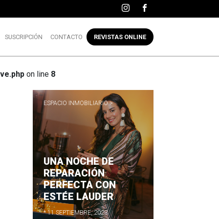
SUSCRIPCIÓN
CONTACTO
REVISTAS ONLINE
ve.php
on line
8
ESPACIO INMOBILIARIO >
UNA NOCHE DE
R
REPARACIÓN
PERFECTA CON
ESTÉE LAUDER
* 11 SEPTIEMBRE, 2023