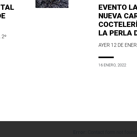
ITAL
EVENTO L
DE
NUEVA CA
COCTELER
LA PERLA 
 2º
AYER 12 DE ENERO
16 ENERO, 2022
Error:
Contact form not found