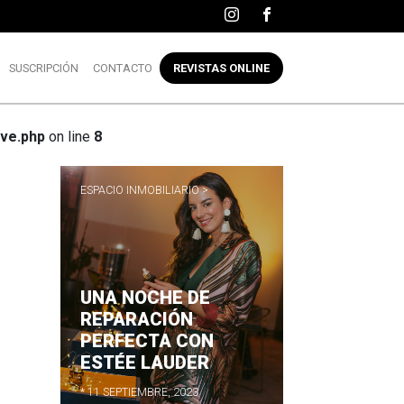
SUSCRIPCIÓN
CONTACTO
REVISTAS ONLINE
ve.php
on line
8
ESPACIO INMOBILIARIO >
UNA NOCHE DE
R
REPARACIÓN
PERFECTA CON
ESTÉE LAUDER
* 11 SEPTIEMBRE, 2023