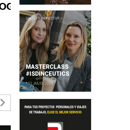
SALUD Y BIENESTAR >
MASTERCLASS
#ISDINCEUTICS
* 11 JULIO, 2023
evious
Next