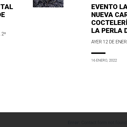
ITAL
EVENTO L
DE
NUEVA CA
COCTELER
LA PERLA 
 2º
AYER 12 DE ENERO
16 ENERO, 2022
Error:
Contact form not found