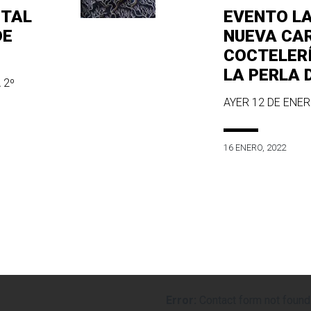
ITAL
EVENTO L
DE
NUEVA CA
COCTELER
LA PERLA 
 2º
AYER 12 DE ENERO
16 ENERO, 2022
Error:
Contact form not found