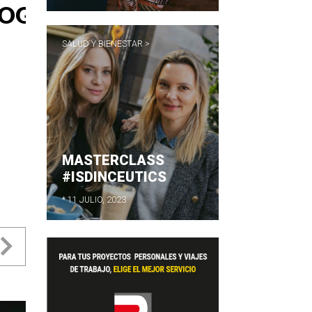
SALUD Y BIENESTAR >
MASTERCLASS
#ISDINCEUTICS
* 11 JULIO, 2023
evious
Next