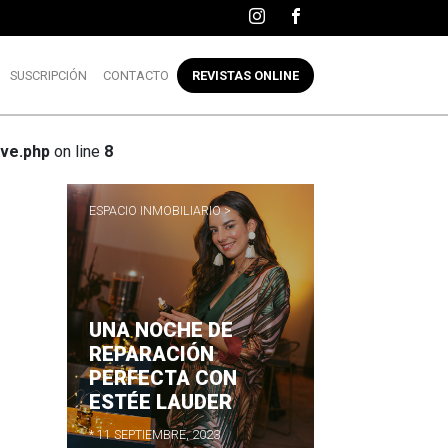
SUSCRIPCIÓN
CONTACTO
REVISTAS ONLINE
ve.php
on line
8
ESPACIO INMOBILIARIO >
UNA NOCHE DE
R
REPARACIÓN
PERFECTA CON
ESTÉE LAUDER
* 11 SEPTIEMBRE, 2023