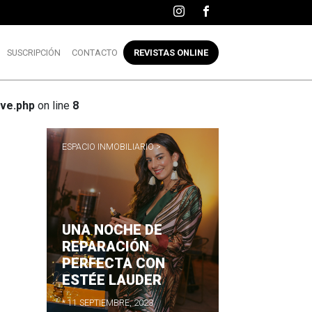
SUSCRIPCIÓN
CONTACTO
REVISTAS ONLINE
ve.php
on line
8
ESPACIO INMOBILIARIO >
UNA NOCHE DE
R
REPARACIÓN
PERFECTA CON
ESTÉE LAUDER
* 11 SEPTIEMBRE, 2023