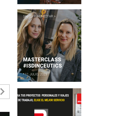
SALUD Y BIENESTAR >
MASTERCLASS
#ISDINCEUTICS
* 11 JULIO, 2023
evious
Next