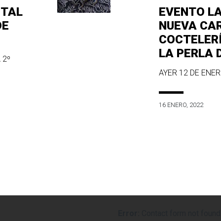
ITAL
EVENTO L
DE
NUEVA CA
COCTELER
LA PERLA 
 2º
AYER 12 DE ENERO
16 ENERO, 2022
Error:
Contact form not found