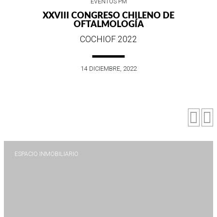
EVENTOS PM
XXVIII CONGRESO CHILENO DE
OFTALMOLOGÍA
COCHIOF 2022
14 DICIEMBRE, 2022
Prev
N
ESPACIO INMOBILIARIO