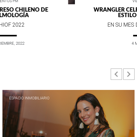
VIDA SOCIAL
WRANGLER CELEBRA SUS 75 AÑOS DE
ESTILO E HISTORIA
EN SU MES DE ANIVERSARIO...
4 MAYO, 2022
Previ
N
ESPACIO INMOBILIARIO