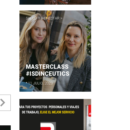
SALUD Y BIENESTAR >
MASTERCLASS
#ISDINCEUTICS
* 11 JULIO, 2023
evious
Next