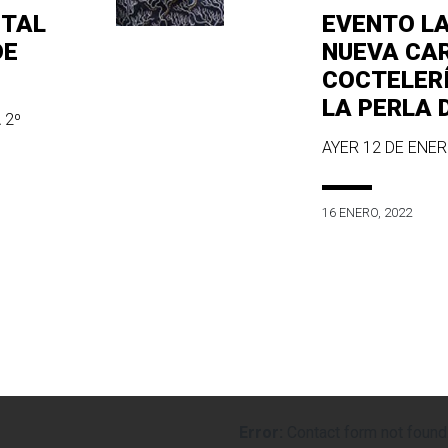
ITAL
EVENTO L
DE
NUEVA CA
COCTELER
LA PERLA 
 2º
AYER 12 DE ENERO
16 ENERO, 2022
Error:
Contact form not found