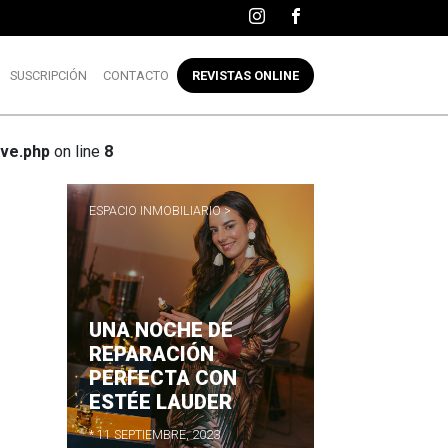
SUSCRIPCIÓN
CONTACTO
REVISTAS ONLINE
ve.php
on line
8
ESPACIO INMOBILIARIO >
UNA NOCHE DE
R
REPARACIÓN
PERFECTA CON
ESTÉE LAUDER
* 11 SEPTIEMBRE, 2023