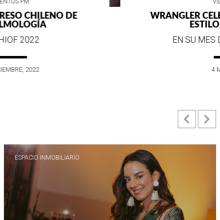
VIDA SOCIAL
WRANGLER CELEBRA SUS 75 AÑOS DE
ESTILO E HISTORIA
EN SU MES DE ANIVERSARIO...
4 MAYO, 2022
Previ
N
ESPACIO INMOBILIARIO