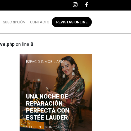
SUSCRIPCIÓN
CONTACTO
REVISTAS ONLINE
ve.php
on line
8
ESPACIO INMOBILIARIO >
UNA NOCHE DE
R
REPARACIÓN
PERFECTA CON
ESTÉE LAUDER
* 11 SEPTIEMBRE, 2023