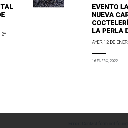
ITAL
EVENTO L
DE
NUEVA CA
COCTELER
LA PERLA 
 2º
AYER 12 DE ENERO
16 ENERO, 2022
Error:
Contact form not found