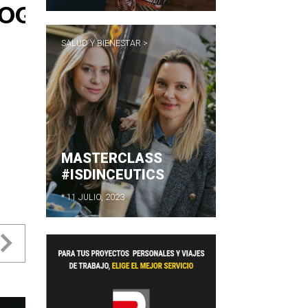
SALUD Y BIENESTAR >
.
MASTERCLASS
#ISDINCEUTICS
* 11 JULIO, 2023
evious
Next